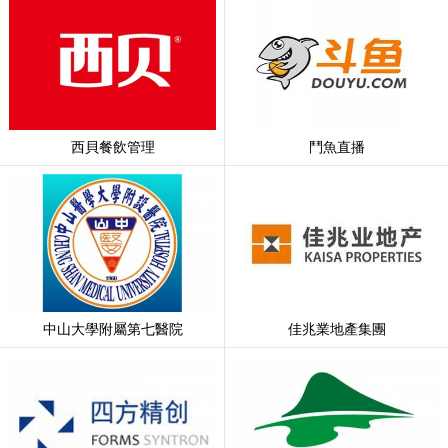
西貝餐飲管理
鬥魚直播
中山大學附屬第七醫院
佳兆業地產集團