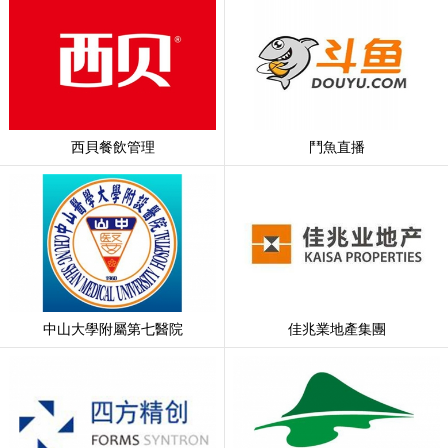
西貝餐飲管理
鬥魚直播
中山大學附屬第七醫院
佳兆業地產集團