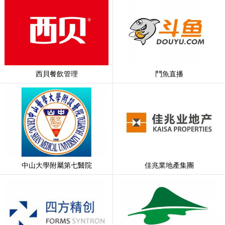
西貝餐飲管理
鬥魚直播
中山大學附屬第七醫院
佳兆業地產集團