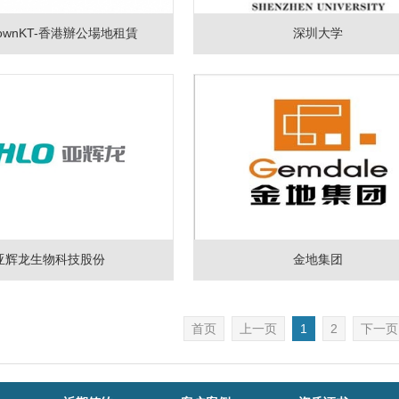
townKT-香港辦公場地租賃
深圳大学
亚辉龙生物科技股份
金地集团
首页
上一页
1
2
下一页