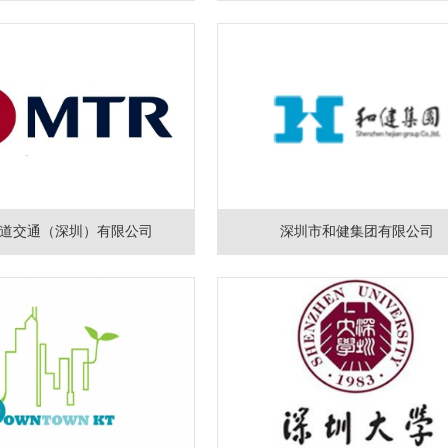
道交通（深圳）有限公司
深圳市和健集团有限公司