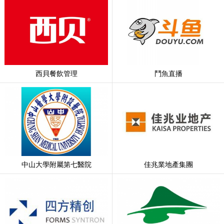
西貝餐飲管理
鬥魚直播
中山大學附屬第七醫院
佳兆業地產集團