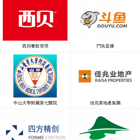
西貝餐飲管理
鬥魚直播
中山大學附屬第七醫院
佳兆業地產集團