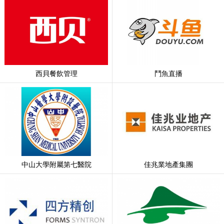
西貝餐飲管理
鬥魚直播
中山大學附屬第七醫院
佳兆業地產集團