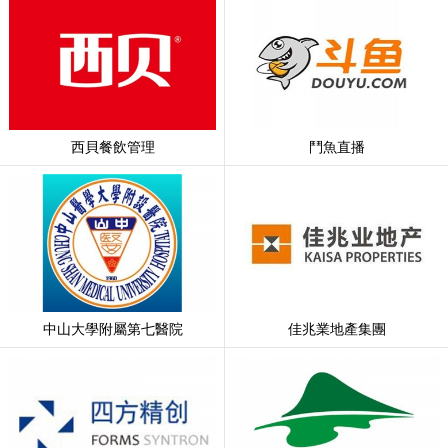
西貝餐飲管理
鬥魚直播
中山大學附屬第七醫院
佳兆業地產集團