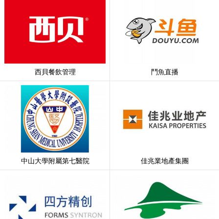
西貝餐飲管理
鬥魚直播
中山大學附屬第七醫院
佳兆業地產集團