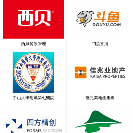
西貝餐飲管理
鬥魚直播
中山大學附屬第七醫院
佳兆業地產集團