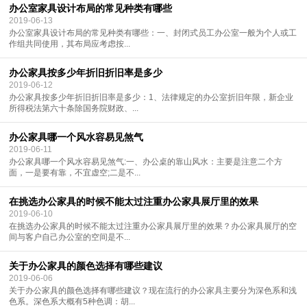
办公室家具设计布局的常见种类有哪些
2019-06-13
办公室家具设计布局的常见种类有哪些：一、封闭式员工办公室一般为个人或工
作组共同使用，其布局应考虑按...
办公家具按多少年折旧折旧率是多少
2019-06-12
办公家具按多少年折旧折旧率是多少：1、法律规定的办公室折旧年限，新企业
所得税法第六十条除国务院财政、...
办公家具哪一个风水容易见煞气
2019-06-11
办公家具哪一个风水容易见煞气:一、办公桌的靠山风水：主要是注意二个方
面，一是要有靠，不宜虚空;二是不...
在挑选办公家具的时候不能太过注重办公家具展厅里的效果
2019-06-10
在挑选办公家具的时候不能太过注重办公家具展厅里的效果？办公家具展厅的空
间与客户自己办公室的空间是不...
关于办公家具的颜色选择有哪些建议
2019-06-06
关于办公家具的颜色选择有哪些建议？现在流行的办公家具主要分为深色系和浅
色系。深色系大概有5种色调：胡...