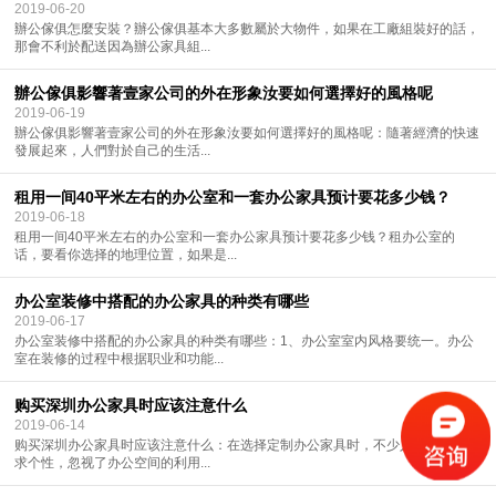
2019-06-20
辦公傢俱怎麼安裝？辦公傢俱基本大多數屬於大物件，如果在工廠組裝好的話，
那會不利於配送因為辦公家具組...
辦公傢俱影響著壹家公司的外在形象汝要如何選擇好的風格呢
2019-06-19
辦公傢俱影響著壹家公司的外在形象汝要如何選擇好的風格呢：隨著經濟的快速
發展起來，人們對於自己的生活...
租用一间40平米左右的办公室和一套办公家具预计要花多少钱？
2019-06-18
租用一间40平米左右的办公室和一套办公家具预计要花多少钱？租办公室的
话，要看你选择的地理位置，如果是...
办公室装修中搭配的办公家具的种类有哪些
2019-06-17
办公室装修中搭配的办公家具的种类有哪些：1、办公室室内风格要统一。办公
室在装修的过程中根据职业和功能...
购买深圳办公家具时应该注意什么
2019-06-14
购买深圳办公家具时应该注意什么：在选择定制办公家具时，不少人往往盲目追
求个性，忽视了办公空间的利用...