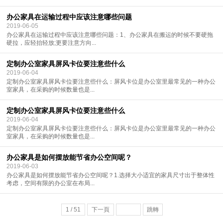
办公家具在运输过程中应该注意哪些问题
2019-06-05
办公家具在运输过程中应该注意哪些问题：1、办公家具在搬运的时候不要硬拖
硬拉，应轻抬轻放;更要注意方向...
定制办公室家具屏风卡位要注意些什么
2019-06-04
定制办公室家具屏风卡位要注意些什么：屏风卡位是办公室里最常见的一种办公
室家具，在采购的时候数量也是...
定制办公室家具屏风卡位要注意些什么
2019-06-04
定制办公室家具屏风卡位要注意些什么：屏风卡位是办公室里最常见的一种办公
室家具，在采购的时候数量也是...
办公家具是如何摆放能节省办公空间呢？
2019-06-03
办公家具是如何摆放能节省办公空间呢？1.选择大小适宜的家具尺寸出于整体性
考虑，空间有限的办公室在布局...
1 / 51
下一頁
跳轉