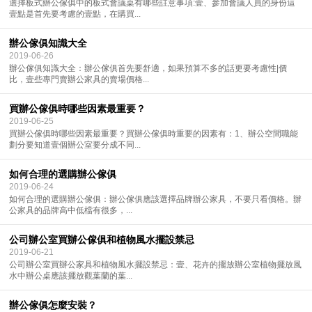
選擇板式辦公傢俱中的板式會議桌有哪些註意事項:壹、參加會議人員的身份這
壹點是首先要考慮的壹點，在購買...
辦公傢俱知識大全
2019-06-26
辦公傢俱知識大全：辦公傢俱首先要舒適，如果預算不多的話更要考慮性|價
比，壹些專門賣辦公家具的賣場價格...
買辦公傢俱時哪些因素最重要？
2019-06-25
買辦公傢俱時哪些因素最重要？買辦公傢俱時重要的因素有：1、辦公空間職能
劃分要知道壹個辦公室要分成不同...
如何合理的選購辦公傢俱
2019-06-24
如何合理的選購辦公傢俱：辦公傢俱應該選擇品牌辦公家具，不要只看價格。辦
公家具的品牌高中低檔有很多，...
公司辦公室買辦公傢俱和植物風水擺設禁忌
2019-06-21
公司辦公室買辦公家具和植物風水擺設禁忌：壹、花卉的擺放辦公室植物擺放風
水中辦公桌應該擺放觀葉蘭的葉...
辦公傢俱怎麼安裝？