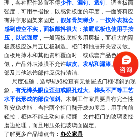
理，各种配件装置不得
少件、漏钉、透钉
。调查板面
强度，可用手指按，以感觉板面的牢度，一面资料应
有井字形固架来固定，
假如骨架稀少，一按外表就会
感到虚空不实，面板颤抖很大；抽屉底板也使用手按
压，以试强度
，一般隔板底板多用层板，面积大的隔
板底板应选用五层板制造。柜门和抽屉开关要灵敏。
面板用
薄木和其他资料覆面时，或成套产品色泽应类
似，产品外表漆膜不允许
皱皮、发粘和漏漆
。产品内
部及其他涂饰部件应保持清洁。
尺度准确，造型规矩检查有无抽屉或门框倾斜的现
象，
有无榫头眼位歪扭或眼孔过大、榫头不严等工艺
水平低形成的部位倾斜
。木制工作家具要具有完全性
和安稳功能，当把两个柜门翻开成90度后，用手向前
轻拉，柜体不能主动向前倾翻；文件柜门的玻璃要经
磨边处理，而且用压条把玻璃面固定。
了解更多产品请点击：
办公家具